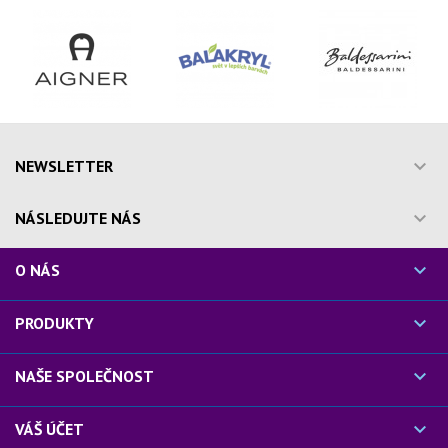

NEWSLETTER

NÁSLEDUJTE NÁS

O NÁS

PRODUKTY

NAŠE SPOLEČNOST

VÁŠ ÚČET