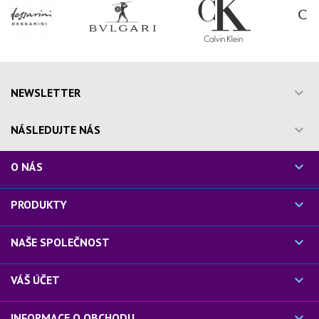

NEWSLETTER

NÁSLEDUJTE NÁS

O NÁS

PRODUKTY

NAŠE SPOLEČNOST

VÁŠ ÚČET

INFORMACE O OBCHODU