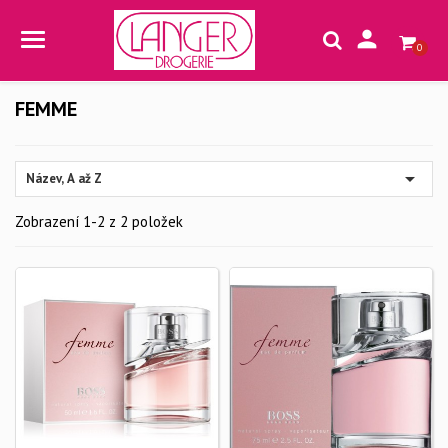

0
FEMME

Název, A až Z
Zobrazení 1-2 z 2 položek