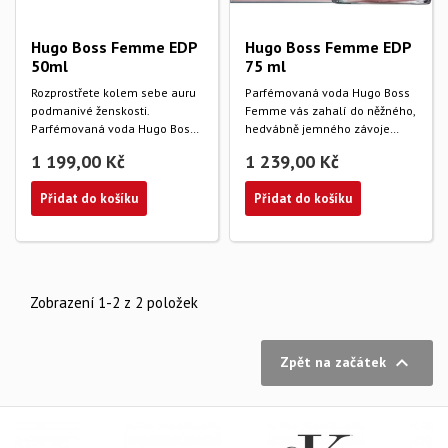
Hugo Boss Femme EDP
Hugo Boss Femme EDP
50ml
75 ml
Rozprostřete kolem sebe auru
Parfémovaná voda Hugo Boss
podmanivé ženskosti.
Femme vás zahalí do něžného,
Parfémovaná voda Hugo Boss
hedvábně jemného závoje
BOSS Femme podtrhne...
absolutní...
1 199,00 Kč
1 239,00 Kč
Přidat do košíku
Přidat do košíku
Zobrazení 1-2 z 2 položek

Zpět na začátek