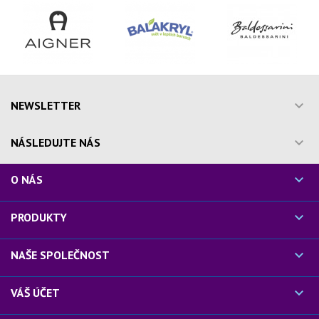

NEWSLETTER

NÁSLEDUJTE NÁS

O NÁS

PRODUKTY

NAŠE SPOLEČNOST

VÁŠ ÚČET