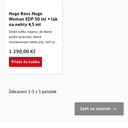
Hugo Boss Hugo
Woman EDP 30 ml + lak
na nehty 4,5 ml
Dejte světu najevo, že žijete
podle pravidel, které
nestanovuje nikdy jiný, než vy
sama.
1 290,00 Kč
Přidat do košíku
Zobrazení 1-3 z 3 položek

Zpět na začátek