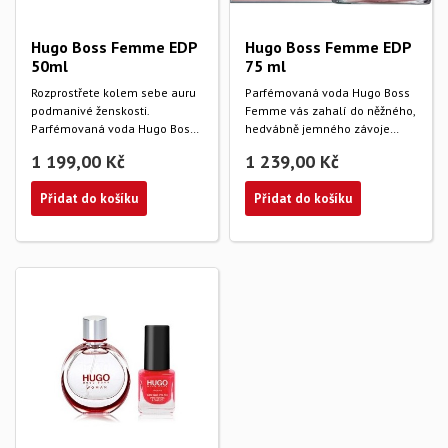
Hugo Boss Femme EDP
Hugo Boss Femme EDP
50ml
75 ml
Rozprostřete kolem sebe auru
Parfémovaná voda Hugo Boss
podmanivé ženskosti.
Femme vás zahalí do něžného,
Parfémovaná voda Hugo Boss
hedvábně jemného závoje
BOSS Femme podtrhne...
absolutní...
1 199,00 Kč
1 239,00 Kč
Přidat do košíku
Přidat do košíku