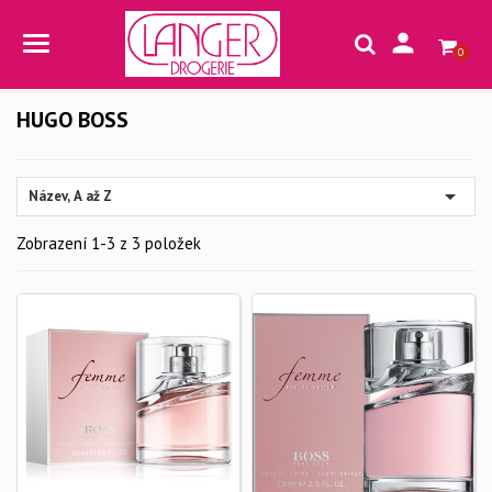

0
HUGO BOSS

Název, A až Z
Zobrazení 1-3 z 3 položek