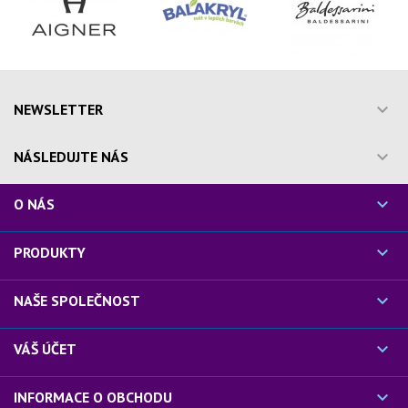

NEWSLETTER

NÁSLEDUJTE NÁS

O NÁS

PRODUKTY

NAŠE SPOLEČNOST

VÁŠ ÚČET

INFORMACE O OBCHODU